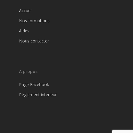
Aides
Code de la route
Accueil
Permis B
Horaires et conta
Nos formations
Permis B : Conduite
Aides
accompagnée
Nous contacter
Permis B : Conduite
supervisée
A propos
Page Facebook
Réglement intérieur