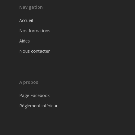
Aides
Code de la route
Navigation
Permis B
Horaires et conta
Accueil
Permis B : Conduite
Nos formations
accompagnée
Aides
Permis B : Conduite
Nous contacter
supervisée
A propos
Page Facebook
Réglement intérieur