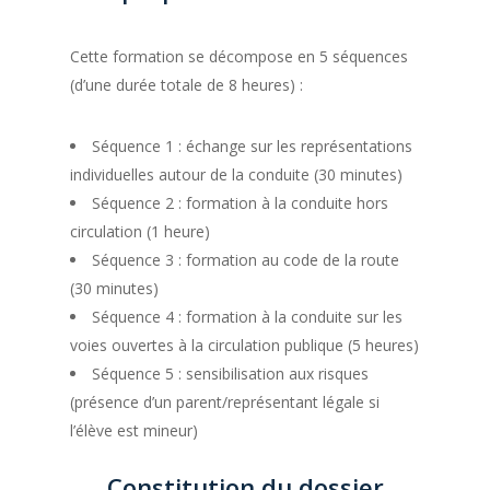
Cette formation se décompose en 5 séquences
(d’une durée totale de 8 heures) :
Séquence 1 : échange sur les représentations
individuelles autour de la conduite (30 minutes)
Séquence 2 : formation à la conduite hors
circulation (1 heure)
Séquence 3 : formation au code de la route
(30 minutes)
Séquence 4 : formation à la conduite sur les
Accueil
voies ouvertes à la circulation publique (5 heures)
Séquence 5 : sensibilisation aux risques
Nos formations
(présence d’un parent/représentant légale si
Aides
Code de la route
l’élève est mineur)
Permis B
Horaires et conta
Constitution du dossier