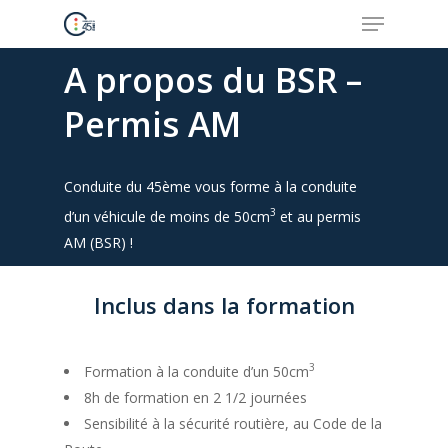
A propos du BSR –
Permis AM
Hit enter to search or ESC to close
Conduite du 45ème vous forme à la conduite
3
d’un véhicule de moins de 50cm
et au permis
AM (BSR) !
Inclus dans la formation
3
Formation à la conduite d’un 50cm
8h de formation en 2 1/2 journées
Sensibilité à la sécurité routière, au Code de la