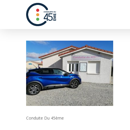
Hit enter to search or ESC to close
Conduite Du 45ème